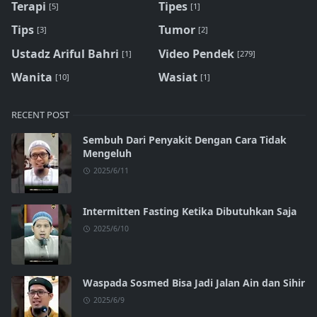
Terapi
Tipes
[5]
[1]
Tips
Tumor
[3]
[2]
Ustadz Ariful Bahri
Video Pendek
[1]
[279]
Wanita
Wasiat
[10]
[1]
RECENT POST
Sembuh Dari Penyakit Dengan Cara Tidak
Mengeluh
2025/6/11
Intermitten Fasting Ketika Dibutuhkan Saja
2025/6/10
Waspada Sosmed Bisa Jadi Jalan Ain dan Sihir
2025/6/9