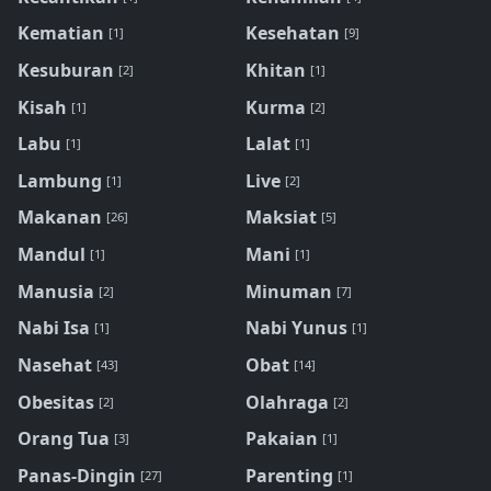
Kematian
Kesehatan
[1]
[9]
Kesuburan
Khitan
[2]
[1]
Kisah
Kurma
[1]
[2]
Labu
Lalat
[1]
[1]
Lambung
Live
[1]
[2]
Makanan
Maksiat
[26]
[5]
Mandul
Mani
[1]
[1]
Manusia
Minuman
[2]
[7]
Nabi Isa
Nabi Yunus
[1]
[1]
Nasehat
Obat
[43]
[14]
Obesitas
Olahraga
[2]
[2]
Orang Tua
Pakaian
[3]
[1]
Panas-Dingin
Parenting
[27]
[1]