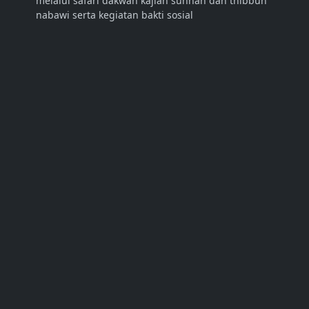
melalui safari dakwah kajian sunnah dan thibbun
nabawi serta kegiatan bakti sosial
LINK
Abdurrahman Dani Official
Tentang Kami
Kontak
SOSIAL MEDIA
LANGGANAN
Langganan Berita Terbaru