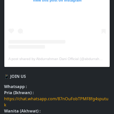
View this post on Instagram
A post shared by Abdurrahman Dani Official (@abdurrahmandaniofficial)
📱 JOIN US
Whatsapp :
Pria (Ikhwan) :
https://chat.whatsapp.com/87nOuFobTPMF8fg4sputu
k
Wanita (Akhwat) :