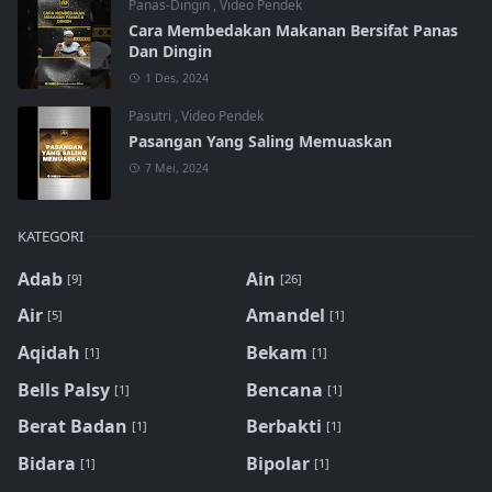
Panas-Dingin
,
Video Pendek
Cara Membedakan Makanan Bersifat Panas
Dan Dingin
1 Des, 2024
Pasutri
,
Video Pendek
Pasangan Yang Saling Memuaskan
7 Mei, 2024
KATEGORI
Adab
Ain
[9]
[26]
Air
Amandel
[5]
[1]
Aqidah
Bekam
[1]
[1]
Bells Palsy
Bencana
[1]
[1]
Berat Badan
Berbakti
[1]
[1]
Bidara
Bipolar
[1]
[1]