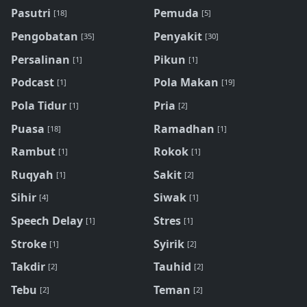
Pasutri
Pemuda
[18]
[5]
Pengobatan
Penyakit
[35]
[30]
Persalinan
Pikun
[1]
[1]
Podcast
Pola Makan
[1]
[19]
Pola Tidur
Pria
[1]
[2]
Puasa
Ramadhan
[18]
[1]
Rambut
Rokok
[1]
[1]
Ruqyah
Sakit
[1]
[2]
Sihir
Siwak
[4]
[1]
Speech Delay
Stres
[1]
[1]
Stroke
Syirik
[1]
[2]
Takdir
Tauhid
[2]
[2]
Tebu
Teman
[2]
[2]