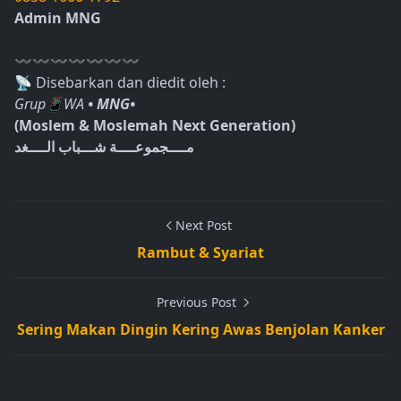
Admin MNG
〰〰〰〰〰〰〰
📡 Disebarkan dan diedit oleh :
Grup📱WA
• MNG•
(Moslem & Moslemah Next Generation)
مــــجموعــــة شـــباب الــــغد
Next Post
Rambut & Syariat
Previous Post
Sering Makan Dingin Kering Awas Benjolan Kanker