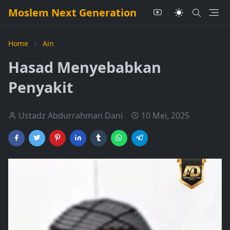
Moslem Next Generation
Home
Ain
Hasad Menyebabkan
Penyakit
Ustadz Abdurrahman Dani
10 Mei, 2025