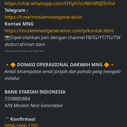
https://chat.whatsapp.com/EFKyhTcUNkhIfltJZSV5vl
Telegram :
https://t.me/moslemnextgeneration
Kontak MNG
https://moslemnextgeneration.com/p/kontak.html
📸Dipersilahkan join dengan channel FB/IG/YT/TG/TW
abdurrahman dani
〰〰〰〰〰〰〰
🔸🔶
DONASI OPERASIONAL DAKWAH MNG
🔶🔸
Ambil kesempatan amal jariyah dan pahala yang mengalir
melalui
BANK SYARIAH INDONESIA
7208885884
A/N
Moslem Next Generation
📱Konfirmasi
0858-1666-1792