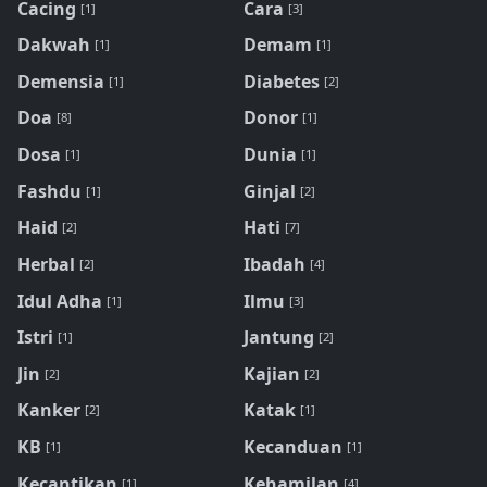
Cacing
Cara
[1]
[3]
Dakwah
Demam
[1]
[1]
Demensia
Diabetes
[1]
[2]
Doa
Donor
[8]
[1]
Dosa
Dunia
[1]
[1]
Fashdu
Ginjal
[1]
[2]
Haid
Hati
[2]
[7]
Herbal
Ibadah
[2]
[4]
Idul Adha
Ilmu
[1]
[3]
Istri
Jantung
[1]
[2]
Jin
Kajian
[2]
[2]
Kanker
Katak
[2]
[1]
KB
Kecanduan
[1]
[1]
Kecantikan
Kehamilan
[1]
[4]