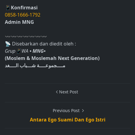
📱Konfirmasi
0858-1666-1792
Admin MNG
〰〰〰〰〰〰〰
📡 Disebarkan dan diedit oleh :
Grup📱WA
• MNG•
(Moslem & Moslemah Next Generation)
مــــجموعــــة شـــباب الــــغد
Next Post
Previous Post
Antara Ego Suami Dan Ego Istri