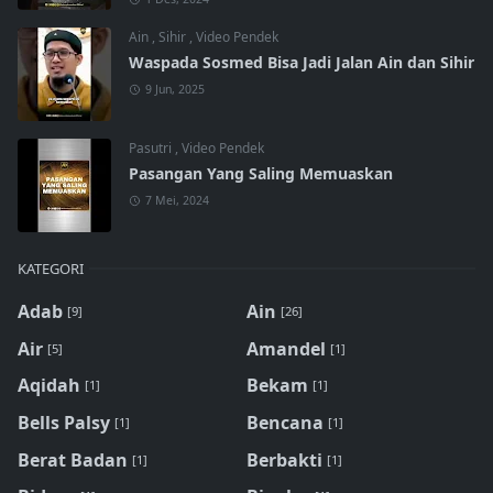
Ain
,
Sihir
,
Video Pendek
Waspada Sosmed Bisa Jadi Jalan Ain dan Sihir
9 Jun, 2025
Pasutri
,
Video Pendek
Pasangan Yang Saling Memuaskan
7 Mei, 2024
KATEGORI
Adab
Ain
[9]
[26]
Air
Amandel
[5]
[1]
Aqidah
Bekam
[1]
[1]
Bells Palsy
Bencana
[1]
[1]
Berat Badan
Berbakti
[1]
[1]