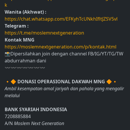
k
Wanita (Akhwat) :
https://chat.whatsapp.com/EFKyhTcUNkhIfltJZSV5vl
Telegram :
https://t.me/moslemnextgeneration
Kontak MNG
https://moslemnextgeneration.com/p/kontak.html
📸Dipersilahkan join dengan channel FB/IG/YT/TG/TW
abdurrahman dani
〰〰〰〰〰〰〰
🔸🔶
DONASI OPERASIONAL DAKWAH MNG
🔶🔸
Ambil kesempatan amal jariyah dan pahala yang mengalir
melalui
BANK SYARIAH INDONESIA
7208885884
A/N
Moslem Next Generation