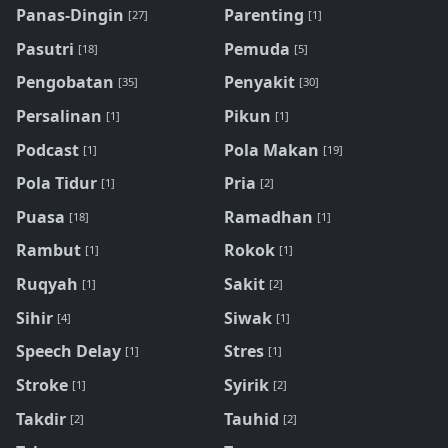
Panas-Dingin
Parenting
[27]
[1]
Pasutri
Pemuda
[18]
[5]
Pengobatan
Penyakit
[35]
[30]
Persalinan
Pikun
[1]
[1]
Podcast
Pola Makan
[1]
[19]
Pola Tidur
Pria
[1]
[2]
Puasa
Ramadhan
[18]
[1]
Rambut
Rokok
[1]
[1]
Ruqyah
Sakit
[1]
[2]
Sihir
Siwak
[4]
[1]
Speech Delay
Stres
[1]
[1]
Stroke
Syirik
[1]
[2]
Takdir
Tauhid
[2]
[2]