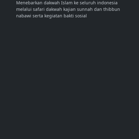
Menebarkan dakwah Islam ke seluruh indonesia
melalui safari dakwah kajian sunnah dan thibbun
nabawi serta kegiatan bakti sosial
LINK
Abdurrahman Dani Official
Tentang Kami
Kontak
SOSIAL MEDIA
LANGGANAN