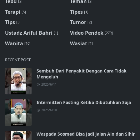
Tebu
Teman
[2]
[2]
Terapi
Tipes
[5]
[1]
Tips
Tumor
[3]
[2]
Ustadz Ariful Bahri
Video Pendek
[1]
[279]
Wanita
Wasiat
[10]
[1]
RECENT POST
Sembuh Dari Penyakit Dengan Cara Tidak
Mengeluh
2025/6/11
Intermitten Fasting Ketika Dibutuhkan Saja
2025/6/10
Waspada Sosmed Bisa Jadi Jalan Ain dan Sihir