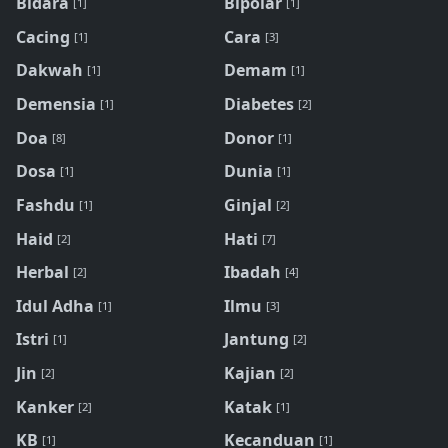
Bidara
Bipolar
[1]
[1]
Cacing
Cara
[1]
[3]
Dakwah
Demam
[1]
[1]
Demensia
Diabetes
[1]
[2]
Doa
Donor
[8]
[1]
Dosa
Dunia
[1]
[1]
Fashdu
Ginjal
[1]
[2]
Haid
Hati
[2]
[7]
Herbal
Ibadah
[2]
[4]
Idul Adha
Ilmu
[1]
[3]
Istri
Jantung
[1]
[2]
Jin
Kajian
[2]
[2]
Kanker
Katak
[2]
[1]
KB
Kecanduan
[1]
[1]