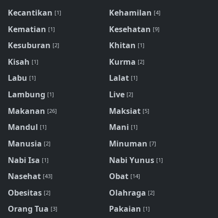
Kecantikan
Kehamilan
[1]
[4]
Kematian
Kesehatan
[1]
[9]
Kesuburan
Khitan
[2]
[1]
Kisah
Kurma
[1]
[2]
Labu
Lalat
[1]
[1]
Lambung
Live
[1]
[2]
Makanan
Maksiat
[26]
[5]
Mandul
Mani
[1]
[1]
Manusia
Minuman
[2]
[7]
Nabi Isa
Nabi Yunus
[1]
[1]
Nasehat
Obat
[43]
[14]
Obesitas
Olahraga
[2]
[2]
Orang Tua
Pakaian
[3]
[1]