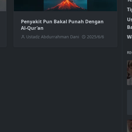
Ti
Us
Penyakit Pun Bakal Punah Dengan
B
Al-Qur'an
W
Ustadz Abdurrahman Dani
2025/6/6
RE