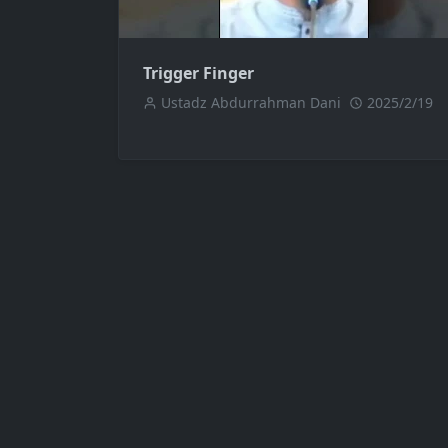
Trigger Finger
Ustadz Abdurrahman Dani
2025/2/19