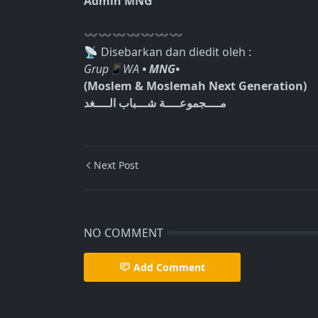
Admin MNG
〰〰〰〰〰〰〰
📡 Disebarkan dan diedit oleh :
Grup📱WA
• MNG•
(Moslem & Moslemah Next Generation)
مــــجموعــــة شـــباب الــــغد
Next Post
NO COMMENT
Add Comment