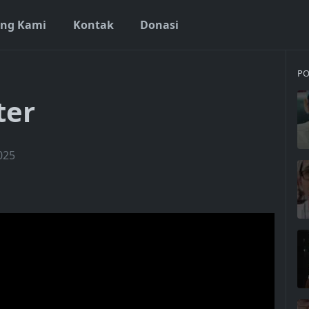
ang Kami
Kontak
Donasi
PO
ter
025