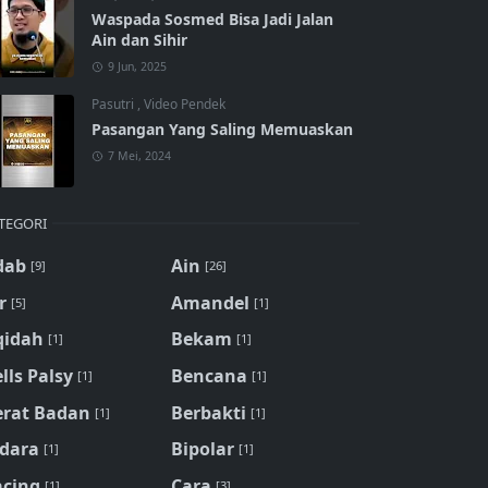
Waspada Sosmed Bisa Jadi Jalan
Ain dan Sihir
9 Jun, 2025
Pasutri
,
Video Pendek
Pasangan Yang Saling Memuaskan
7 Mei, 2024
TEGORI
dab
Ain
[9]
[26]
r
Amandel
[5]
[1]
qidah
Bekam
[1]
[1]
lls Palsy
Bencana
[1]
[1]
erat Badan
Berbakti
[1]
[1]
idara
Bipolar
[1]
[1]
acing
Cara
[1]
[3]