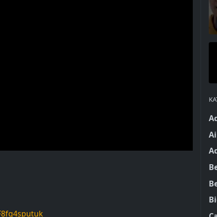
KA
A
Ai
A
Be
B
B
F8fg4sputuk
C