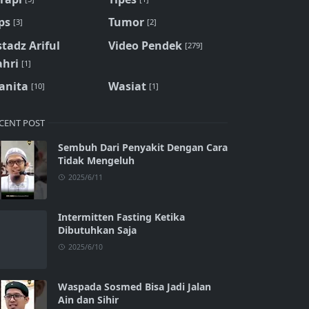
ps
Tumor
[3]
[2]
tadz Ariful
Video Pendek
[279]
ahri
[1]
anita
Wasiat
[10]
[1]
CENT POST
Sembuh Dari Penyakit Dengan Cara
Tidak Mengeluh
2025/6/11
Intermitten Fasting Ketika
Dibutuhkan Saja
2025/6/10
Waspada Sosmed Bisa Jadi Jalan
Ain dan Sihir