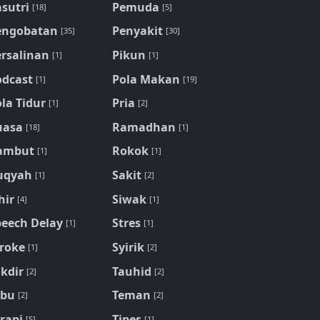
sutri
Pemuda
[18]
[5]
engobatan
Penyakit
[35]
[30]
ersalinan
Pikun
[1]
[1]
odcast
Pola Makan
[1]
[19]
la Tidur
Pria
[1]
[2]
uasa
Ramadhan
[18]
[1]
ambut
Rokok
[1]
[1]
uqyah
Sakit
[1]
[2]
hir
Siwak
[4]
[1]
peech Delay
Stres
[1]
[1]
troke
Syirik
[1]
[2]
kdir
Tauhid
[2]
[2]
ebu
Teman
[2]
[2]
rapi
Tipes
[5]
[1]