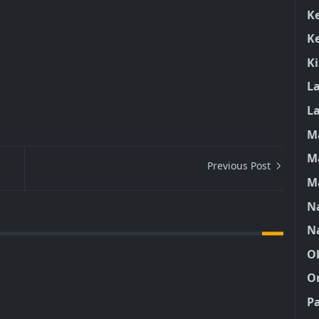
K
K
K
L
L
M
M
Previous Post
M
Na
N
O
O
P