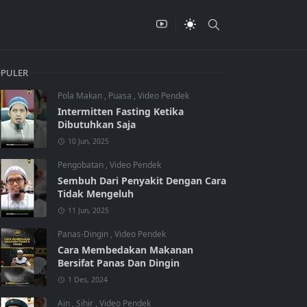
PULER
Pola Makan
,
Puasa
,
Video Pendek
Intermitten Fasting Ketika
Dibutuhkan Saja
10 Jun, 2025
Pengobatan
,
Video Pendek
Sembuh Dari Penyakit Dengan Cara
Tidak Mengeluh
11 Jun, 2025
Panas-Dingin
,
Video Pendek
Cara Membedakan Makanan
Bersifat Panas Dan Dingin
1 Des, 2024
Ain
,
Sihir
,
Video Pendek