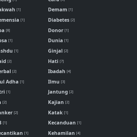
akwah
Demam
[1]
[1]
emensia
Diabetes
[1]
[2]
oa
Donor
[8]
[1]
osa
Dunia
[1]
[1]
ashdu
Ginjal
[1]
[2]
aid
Hati
[2]
[7]
erbal
Ibadah
[2]
[4]
dul Adha
Ilmu
[1]
[3]
tri
Jantung
[1]
[2]
n
Kajian
[2]
[2]
anker
Katak
[2]
[1]
B
Kecanduan
[1]
[1]
ecantikan
Kehamilan
[1]
[4]