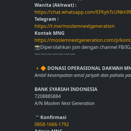
Wanita (Akhwat) :
https://chat.whatsapp.com/EFKyhTcUNkhIfl
Telegram :
https://t.me/moslemnextgeneration
Kontak MNG
https://moslemnextgeneration.com/p/kont
📸Dipersilahkan join dengan channel FB/
〰〰〰〰〰〰〰
🔸🔶
DONASI OPERASIONAL DAKWAH M
Ambil kesempatan amal jariyah dan pahala ya
BANK SYARIAH INDONESIA
7208885884
A/N
Moslem Next Generation
📱Konfirmasi
0858-1666-1792