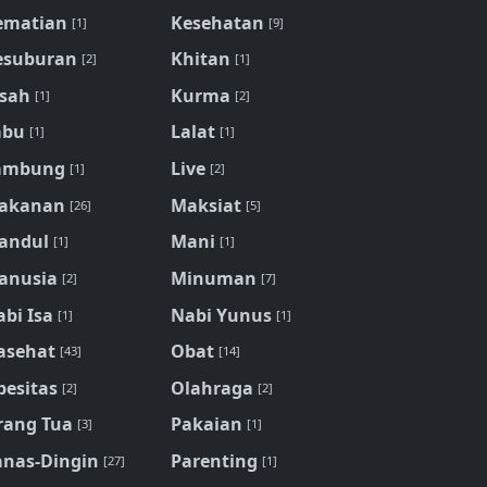
ematian
Kesehatan
[1]
[9]
esuburan
Khitan
[2]
[1]
isah
Kurma
[1]
[2]
abu
Lalat
[1]
[1]
ambung
Live
[1]
[2]
akanan
Maksiat
[26]
[5]
andul
Mani
[1]
[1]
anusia
Minuman
[2]
[7]
bi Isa
Nabi Yunus
[1]
[1]
asehat
Obat
[43]
[14]
besitas
Olahraga
[2]
[2]
rang Tua
Pakaian
[3]
[1]
anas-Dingin
Parenting
[27]
[1]