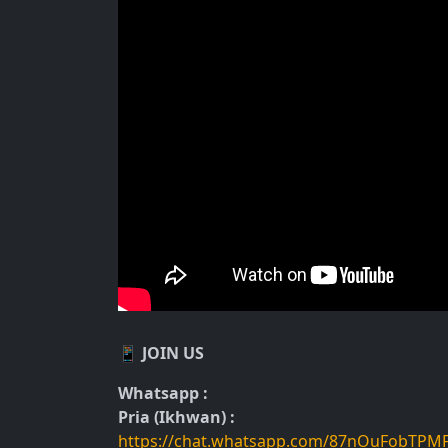
📱 JOIN US
Whatsapp :
Pria (Ikhwan) :
https://chat.whatsapp.com/87nOuFobTPM