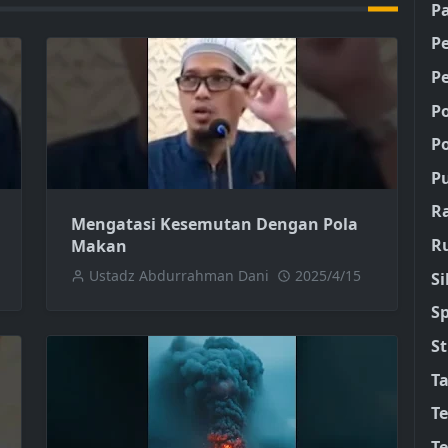
Pa
P
P
P
Po
P
R
Mengatasi Kesemutan Dengan Pola
R
Makan
Ustadz Abdurrahman Dani
2025/4/15
Si
S
S
Ta
T
Te