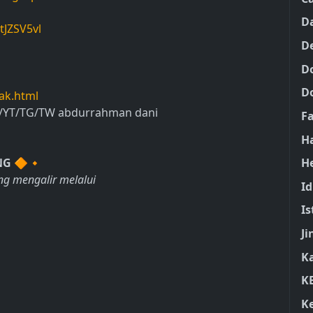
D
tJZSV5vl
D
D
D
ak.html
IG/YT/TG/TW abdurrahman dani
F
H
H
NG
🔶🔸
ng mengalir melalui
I
Is
Ji
K
K
K