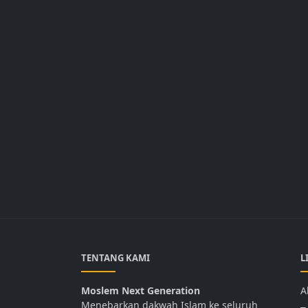
TENTANG KAMI
L
Moslem Next Generation
A
Menebarkan dakwah Islam ke seluruh