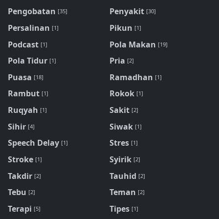
Pengobatan
Penyakit
[35]
[30]
Persalinan
Pikun
[1]
[1]
Podcast
Pola Makan
[1]
[19]
Pola Tidur
Pria
[1]
[2]
Puasa
Ramadhan
[18]
[1]
Rambut
Rokok
[1]
[1]
Ruqyah
Sakit
[1]
[2]
Sihir
Siwak
[4]
[1]
Speech Delay
Stres
[1]
[1]
Stroke
Syirik
[1]
[2]
Takdir
Tauhid
[2]
[2]
Tebu
Teman
[2]
[2]
Terapi
Tipes
[5]
[1]