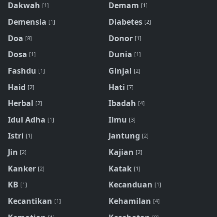
Dakwah
Demam
[1]
[1]
Demensia
Diabetes
[1]
[2]
Doa
Donor
[8]
[1]
Dosa
Dunia
[1]
[1]
Fashdu
Ginjal
[1]
[2]
Haid
Hati
[2]
[7]
Herbal
Ibadah
[2]
[4]
Idul Adha
Ilmu
[1]
[3]
Istri
Jantung
[1]
[2]
Jin
Kajian
[2]
[2]
Kanker
Katak
[2]
[1]
KB
Kecanduan
[1]
[1]
Kecantikan
Kehamilan
[1]
[4]