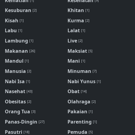
Kematian
Kesehatan
[1]
[9]
Kesuburan
Khitan
[2]
[1]
Kisah
Kurma
[1]
[2]
Labu
Lalat
[1]
[1]
Lambung
Live
[1]
[2]
Makanan
Maksiat
[26]
[5]
Mandul
Mani
[1]
[1]
Manusia
Minuman
[2]
[7]
Nabi Isa
Nabi Yunus
[1]
[1]
Nasehat
Obat
[43]
[14]
Obesitas
Olahraga
[2]
[2]
Orang Tua
Pakaian
[3]
[1]
Panas-Dingin
Parenting
[27]
[1]
Pasutri
Pemuda
[18]
[5]