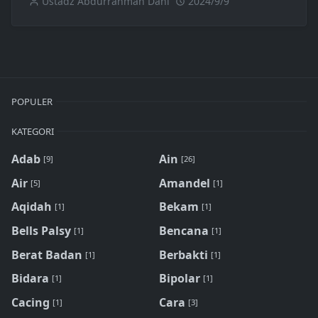
Ustadz Abdurrahman Dani
2024/9/9
POPULER
KATEGORI
Adab
Ain
[9]
[26]
Air
Amandel
[5]
[1]
Aqidah
Bekam
[1]
[1]
Bells Palsy
Bencana
[1]
[1]
Berat Badan
Berbakti
[1]
[1]
Bidara
Bipolar
[1]
[1]
Cacing
Cara
[1]
[3]