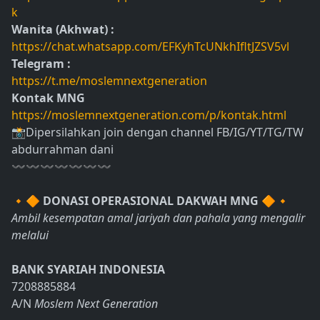
k
Wanita (Akhwat) :
https://chat.whatsapp.com/EFKyhTcUNkhIfltJZSV5vl
Telegram :
https://t.me/moslemnextgeneration
Kontak MNG
https://moslemnextgeneration.com/p/kontak.html
📸Dipersilahkan join dengan channel FB/IG/YT/TG/TW
abdurrahman dani
〰〰〰〰〰〰〰
🔸🔶
DONASI OPERASIONAL DAKWAH MNG
🔶🔸
Ambil kesempatan amal jariyah dan pahala yang mengalir
melalui
BANK SYARIAH INDONESIA
7208885884
A/N
Moslem Next Generation