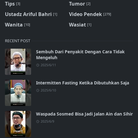
Tips
Tumor
[3]
[2]
Ustadz Ariful Bahri
Video Pendek
[1]
[279]
Wanita
Wasiat
[10]
[1]
RECENT POST
Sembuh Dari Penyakit Dengan Cara Tidak
Mengeluh
2025/6/11
Intermitten Fasting Ketika Dibutuhkan Saja
2025/6/10
Waspada Sosmed Bisa Jadi Jalan Ain dan Sihir
2025/6/9