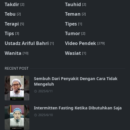
Takdir
Tauhid
[2]
[2]
Tebu
Teman
[2]
[2]
Terapi
Tipes
[5]
[1]
Tips
Tumor
[3]
[2]
Ustadz Ariful Bahri
Video Pendek
[1]
[279]
Wanita
Wasiat
[10]
[1]
RECENT POST
Sembuh Dari Penyakit Dengan Cara Tidak
Mengeluh
2025/6/11
Intermitten Fasting Ketika Dibutuhkan Saja
2025/6/10