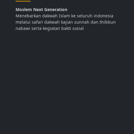
Moslem Next Generation
Menebarkan dakwah Islam ke seluruh indonesia
melalui safari dakwah kajian sunnah dan thibbun
nabawi serta kegiatan bakti sosial
LINK
Abdurrahman Dani Official
Tentang Kami
Kontak
SOSIAL MEDIA
LANGGANAN