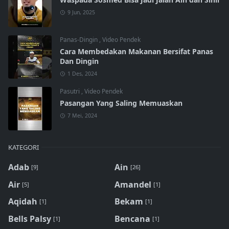
9 Jun, 2025
Panas-Dingin
,
Video Pendek
Cara Membedakan Makanan Bersifat Panas
Dan Dingin
1 Des, 2024
Pasutri
,
Video Pendek
Pasangan Yang Saling Memuaskan
7 Mei, 2024
KATEGORI
Adab
Ain
[9]
[26]
Air
Amandel
[5]
[1]
Aqidah
Bekam
[1]
[1]
Bells Palsy
Bencana
[1]
[1]