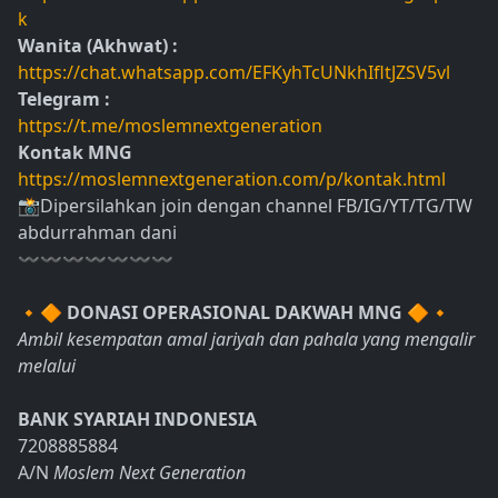
k
Wanita (Akhwat) :
https://chat.whatsapp.com/EFKyhTcUNkhIfltJZSV5vl
Telegram :
https://t.me/moslemnextgeneration
Kontak MNG
https://moslemnextgeneration.com/p/kontak.html
📸Dipersilahkan join dengan channel FB/IG/YT/TG/TW
abdurrahman dani
〰〰〰〰〰〰〰
🔸🔶
DONASI OPERASIONAL DAKWAH MNG
🔶🔸
Ambil kesempatan amal jariyah dan pahala yang mengalir
melalui
BANK SYARIAH INDONESIA
7208885884
A/N
Moslem Next Generation