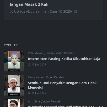
Jangan Masak 2 Kali
Ustadz Abdurrahman Dani
2025/1/5
POPULER
Pola Makan
,
Puasa
,
Video Pendek
Intermitten Fasting Ketika Dibutuhkan Saja
10 Jun, 2025
Pengobatan
,
Video Pendek
Sembuh Dari Penyakit Dengan Cara Tidak
Mengeluh
11 Jun, 2025
Ain
,
Sihir
,
Video Pendek
Waspada Sosmed Bisa Jadi Jalan Ain dan Sihir