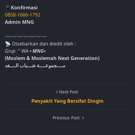
📱Konfirmasi
0858-1666-1792
Admin MNG
〰〰〰〰〰〰〰
📡 Disebarkan dan diedit oleh :
Grup📱WA
• MNG•
(Moslem & Moslemah Next Generation)
مــــجموعــــة شـــباب الــــغد
Next Post
Penyakit Yang Bersifat Dingin
Previous Post