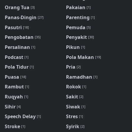
Orang Tua
Pakaian
[3]
[1]
Panas-Dingin
Parenting
[27]
[1]
Pasutri
Pemuda
[18]
[5]
Pengobatan
Penyakit
[35]
[30]
Persalinan
Pikun
[1]
[1]
Podcast
Pola Makan
[1]
[19]
Pola Tidur
Pria
[1]
[2]
Puasa
Ramadhan
[18]
[1]
Rambut
Rokok
[1]
[1]
Ruqyah
Sakit
[1]
[2]
Sihir
Siwak
[4]
[1]
Speech Delay
Stres
[1]
[1]
Stroke
Syirik
[1]
[2]