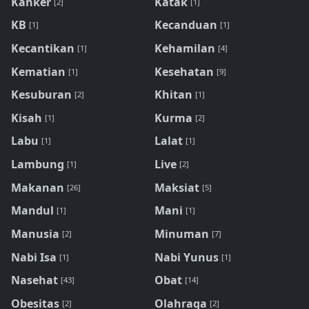
Kanker
Katak
[2]
[1]
KB
Kecanduan
[1]
[1]
Kecantikan
Kehamilan
[1]
[4]
Kematian
Kesehatan
[1]
[9]
Kesuburan
Khitan
[2]
[1]
Kisah
Kurma
[1]
[2]
Labu
Lalat
[1]
[1]
Lambung
Live
[1]
[2]
Makanan
Maksiat
[26]
[5]
Mandul
Mani
[1]
[1]
Manusia
Minuman
[2]
[7]
Nabi Isa
Nabi Yunus
[1]
[1]
Nasehat
Obat
[43]
[14]
Obesitas
Olahraga
[2]
[2]