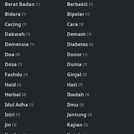
Berat Badan
Berbakti
[1]
[1]
Bidara
Bipolar
[1]
[1]
Cacing
Cara
[1]
[3]
Dakwah
Demam
[1]
[1]
Demensia
Diabetes
[1]
[2]
Doa
Donor
[8]
[1]
Dosa
Dunia
[1]
[1]
Fashdu
Ginjal
[1]
[2]
Haid
Hati
[2]
[7]
Herbal
Ibadah
[2]
[4]
Idul Adha
Ilmu
[1]
[3]
Istri
Jantung
[1]
[2]
Jin
Kajian
[2]
[2]