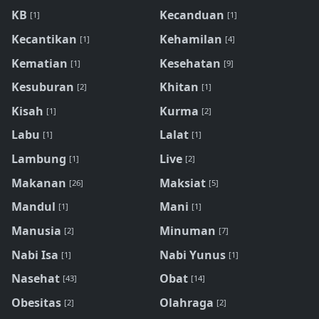
KB
Kecanduan
[1]
[1]
Kecantikan
Kehamilan
[1]
[4]
Kematian
Kesehatan
[1]
[9]
Kesuburan
Khitan
[2]
[1]
Kisah
Kurma
[1]
[2]
Labu
Lalat
[1]
[1]
Lambung
Live
[1]
[2]
Makanan
Maksiat
[26]
[5]
Mandul
Mani
[1]
[1]
Manusia
Minuman
[2]
[7]
Nabi Isa
Nabi Yunus
[1]
[1]
Nasehat
Obat
[43]
[14]
Obesitas
Olahraga
[2]
[2]