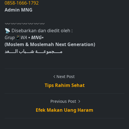
0858-1666-1792
Admin MNG
〰〰〰〰〰〰〰
📡 Disebarkan dan diedit oleh :
Grup📱WA
• MNG•
(Moslem & Moslemah Next Generation)
مــــجموعــــة شـــباب الــــغد
Next Post
Tips Rahim Sehat
Previous Post
Efek Makan Uang Haram