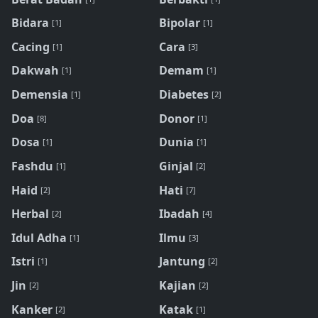
Bidara
Bipolar
[1]
[1]
Cacing
Cara
[1]
[3]
Dakwah
Demam
[1]
[1]
Demensia
Diabetes
[1]
[2]
Doa
Donor
[8]
[1]
Dosa
Dunia
[1]
[1]
Fashdu
Ginjal
[1]
[2]
Haid
Hati
[2]
[7]
Herbal
Ibadah
[2]
[4]
Idul Adha
Ilmu
[1]
[3]
Istri
Jantung
[1]
[2]
Jin
Kajian
[2]
[2]
Kanker
Katak
[2]
[1]