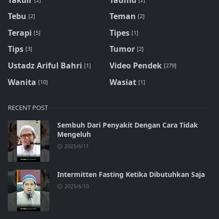
Tebu
Teman
[2]
[2]
Terapi
Tipes
[5]
[1]
Tips
Tumor
[3]
[2]
Ustadz Ariful Bahri
Video Pendek
[1]
[279]
Wanita
Wasiat
[10]
[1]
RECENT POST
Sembuh Dari Penyakit Dengan Cara Tidak
Mengeluh
2025/6/11
Intermitten Fasting Ketika Dibutuhkan Saja
2025/6/10