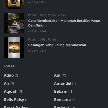
9 Jun, 2025
Panas-Dingin
,
Video Pendek
Cara Membedakan Makanan Bersifat Panas
Dan Dingin
1 Des, 2024
Pasutri
,
Video Pendek
Pasangan Yang Saling Memuaskan
7 Mei, 2024
KATEGORI
Adab
Ain
[9]
[26]
Air
Amandel
[5]
[1]
Aqidah
Bekam
[1]
[1]
Bells Palsy
Bencana
[1]
[1]
Berat Badan
Berbakti
[1]
[1]