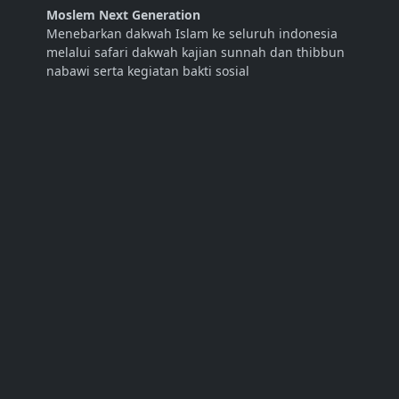
Moslem Next Generation
Menebarkan dakwah Islam ke seluruh indonesia
melalui safari dakwah kajian sunnah dan thibbun
nabawi serta kegiatan bakti sosial
LINK
Abdurrahman Dani Official
Tentang Kami
Kontak
SOSIAL MEDIA
LANGGANAN