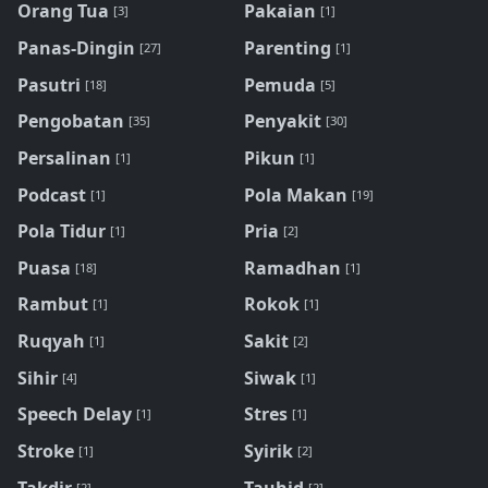
Orang Tua
Pakaian
[3]
[1]
Panas-Dingin
Parenting
[27]
[1]
Pasutri
Pemuda
[18]
[5]
Pengobatan
Penyakit
[35]
[30]
Persalinan
Pikun
[1]
[1]
Podcast
Pola Makan
[1]
[19]
Pola Tidur
Pria
[1]
[2]
Puasa
Ramadhan
[18]
[1]
Rambut
Rokok
[1]
[1]
Ruqyah
Sakit
[1]
[2]
Sihir
Siwak
[4]
[1]
Speech Delay
Stres
[1]
[1]
Stroke
Syirik
[1]
[2]
Takdir
Tauhid
[2]
[2]