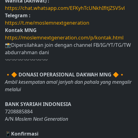
Wanita (Akhwat) :
https://chat.whatsapp.com/EFKyhTcUNkhIfltJZSV5vl
Telegram :
https://t.me/moslemnextgeneration
Kontak MNG
https://moslemnextgeneration.com/p/kontak.html
📸Dipersilahkan join dengan channel FB/IG/YT/TG/TW
abdurrahman dani
〰〰〰〰〰〰〰
🔸🔶
DONASI OPERASIONAL DAKWAH MNG
🔶🔸
Ambil kesempatan amal jariyah dan pahala yang mengalir
melalui
BANK SYARIAH INDONESIA
7208885884
A/N
Moslem Next Generation
📱Konfirmasi