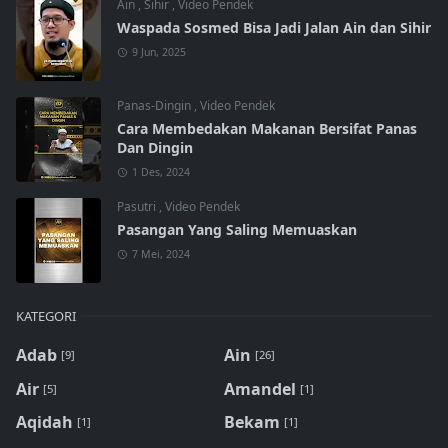
Ain
,
Sihir
,
Video Pendek
Waspada Sosmed Bisa Jadi Jalan Ain dan Sihir
9 Jun, 2025
Panas-Dingin
,
Video Pendek
Cara Membedakan Makanan Bersifat Panas
Dan Dingin
1 Des, 2024
Pasutri
,
Video Pendek
Pasangan Yang Saling Memuaskan
7 Mei, 2024
KATEGORI
Adab
Ain
[9]
[26]
Air
Amandel
[5]
[1]
Aqidah
Bekam
[1]
[1]