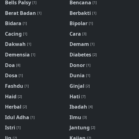
Bells Palsy
Bencana
[1]
[1]
Berat Badan
Berbakti
[1]
[1]
Bidara
Bipolar
[1]
[1]
Cacing
Cara
[1]
[3]
Dakwah
Demam
[1]
[1]
Demensia
Diabetes
[1]
[2]
Doa
Donor
[8]
[1]
Dosa
Dunia
[1]
[1]
Fashdu
Ginjal
[1]
[2]
Haid
Hati
[2]
[7]
Herbal
Ibadah
[2]
[4]
Idul Adha
Ilmu
[1]
[3]
Istri
Jantung
[1]
[2]
Jin
Kajian
[2]
[2]