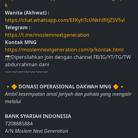
k
Wanita (Akhwat) :
https://chat.whatsapp.com/EFKyhTcUNkhIfltJZSV5vl
Telegram :
https://t.me/moslemnextgeneration
Kontak MNG
https://moslemnextgeneration.com/p/kontak.html
📸Dipersilahkan join dengan channel FB/IG/YT/TG/TW
abdurrahman dani
〰〰〰〰〰〰〰
🔸🔶
DONASI OPERASIONAL DAKWAH MNG
🔶🔸
Ambil kesempatan amal jariyah dan pahala yang mengalir
melalui
BANK SYARIAH INDONESIA
7208885884
A/N
Moslem Next Generation