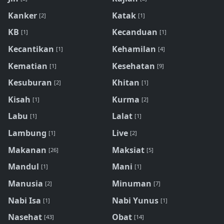
Kanker
Katak
[2]
[1]
KB
Kecanduan
[1]
[1]
Kecantikan
Kehamilan
[1]
[4]
Kematian
Kesehatan
[1]
[9]
Kesuburan
Khitan
[2]
[1]
Kisah
Kurma
[1]
[2]
Labu
Lalat
[1]
[1]
Lambung
Live
[1]
[2]
Makanan
Maksiat
[26]
[5]
Mandul
Mani
[1]
[1]
Manusia
Minuman
[2]
[7]
Nabi Isa
Nabi Yunus
[1]
[1]
Nasehat
Obat
[43]
[14]