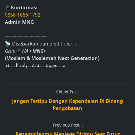
📱Konfirmasi
0858-1666-1792
Admin MNG
〰〰〰〰〰〰〰
📡 Disebarkan dan diedit oleh :
Grup📱WA
• MNG•
(Moslem & Moslemah Next Generation)
مــــجموعــــة شـــباب الــــغد
Next Post
Jangan Tertipu Dengan Kepandaian Di Bidang
Pengobatan
Previous Post
Penampilanmu Menjaga Dirimu Saat Futur