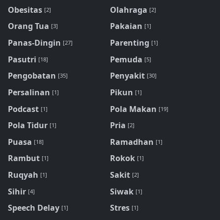
Obesitas
Olahraga
[2]
[2]
Orang Tua
Pakaian
[3]
[1]
Panas-Dingin
Parenting
[27]
[1]
Pasutri
Pemuda
[18]
[5]
Pengobatan
Penyakit
[35]
[30]
Persalinan
Pikun
[1]
[1]
Podcast
Pola Makan
[1]
[19]
Pola Tidur
Pria
[1]
[2]
Puasa
Ramadhan
[18]
[1]
Rambut
Rokok
[1]
[1]
Ruqyah
Sakit
[1]
[2]
Sihir
Siwak
[4]
[1]
Speech Delay
Stres
[1]
[1]