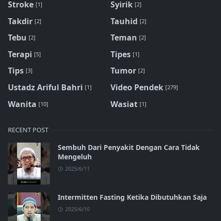
Stroke
Syirik
[1]
[2]
Takdir
Tauhid
[2]
[2]
Tebu
Teman
[2]
[2]
Terapi
Tipes
[5]
[1]
Tips
Tumor
[3]
[2]
Ustadz Ariful Bahri
Video Pendek
[1]
[279]
Wanita
Wasiat
[10]
[1]
RECENT POST
Sembuh Dari Penyakit Dengan Cara Tidak
Mengeluh
2025/6/11
Intermitten Fasting Ketika Dibutuhkan Saja
2025/6/10