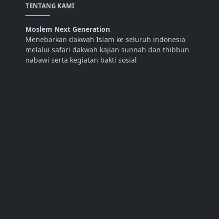
TENTANG KAMI
Moslem Next Generation
Menebarkan dakwah Islam ke seluruh indonesia
melalui safari dakwah kajian sunnah dan thibbun
nabawi serta kegiatan bakti sosial
LINK
Abdurrahman Dani Official
Tentang Kami
Kontak
SOSIAL MEDIA